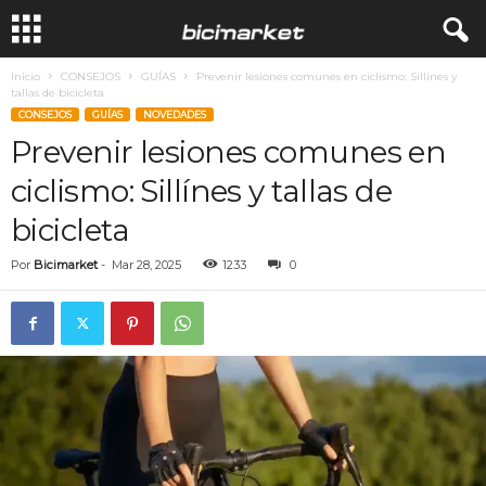
Inicio
CONSEJOS
GUÍAS
Prevenir lesiones comunes en ciclismo: Sillínes y
tallas de bicicleta
CONSEJOS
GUÍAS
NOVEDADES
Prevenir lesiones comunes en
ciclismo: Sillínes y tallas de
bicicleta
Por
Bicimarket
-
Mar 28, 2025
1233
0