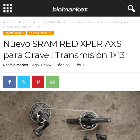
Inicio
NOVEDADES
COMPONENTES
Nuevo SRAM RED XPLR AXS para
Gravel: Transmisión 1×13
NOVEDADES
COMPONENTES
Nuevo SRAM RED XPLR AXS
para Gravel: Transmisión 1×13
Por
Bicimarket
-
Ago 8, 2024
5727
0