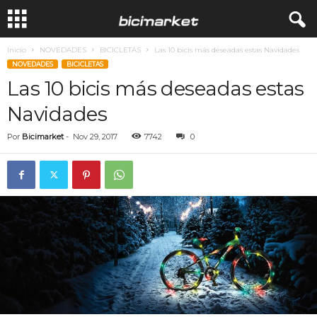
Inicio
NOVEDADES
BICICLETAS
Las 10 bicis más deseadas estas Navidades
NOVEDADES
BICICLETAS
Las 10 bicis más deseadas estas
Navidades
Por
Bicimarket
-
Nov 29, 2017
7742
0