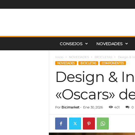
E
CONSEJOS
NOVEDADES
l
B
l
Inicio
NOVEDADES
BICICLETAS
Design & In
o
NOVEDADES
BICICLETAS
COMPONENTES
g
Design & I
d
e
«Oscars» de
B
i
c
Por
Bicimarket
-
Ene 30, 2026
401
0
i
m
a
r
k