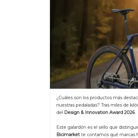
e
t
¿Cuáles son los productos más desta
nuestras pedaladas? Tras miles de kil
del
Design & Innovation Award 2026
.
Este galardón es el sello que distingu
Bicimarket
te contamos qué marcas ha