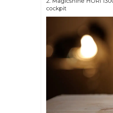
2. Magicshine HORI 1300
cockpit