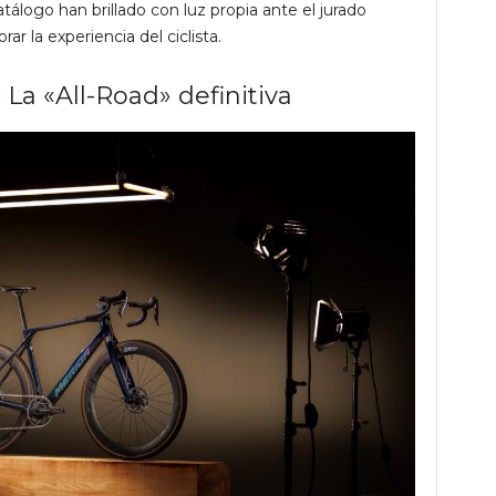
álogo han brillado con luz propia ante el jurado
ar la experiencia del ciclista.
La «All-Road» definitiva